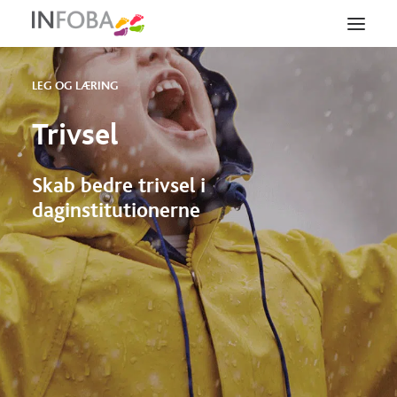
LEG OG LÆRING
LØSNINGER
Trivsel
AULA
Skab bedre trivsel i
SUPPORT
daginstitutionerne
SERVICES
OM OS
VIDEN