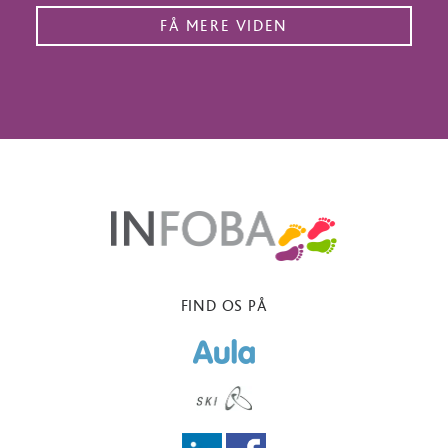
mail
adresse
*
FIND OS PÅ