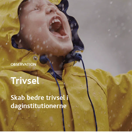
OBSERVATION
Trivsel
Skab bedre trivsel i
daginstitutionerne