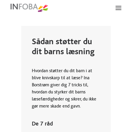
LØSNINGER
Sådan støtter du
dit barns læsning
AULA
SUPPORT
Hvordan støtter du dit barn i at
blive knivskarp til at læse? Ina
Borstrøm giver dig 7 tricks til,
SERVICES
hvordan du styrker dit barns
læsefærdigheder og sikrer, du ikke
OM OS
gør mere skade end gavn.
VIDEN
De 7 råd